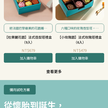
把法國巴黎最美的花園搬到
六種口味的玫瑰造型塔，讓
下午茶桌上！不用出國也能
美味與色彩在味蕾中碰撞，
【杜樂麗花園】法式造型塔禮盒
【小玫瑰園】法式玫瑰塔禮盒
用味蕾品嘗法式景緻，靈感
彷彿置身玫瑰園中，入口享
取自法國最美的杜樂麗花
受綻放的獨特芬香。
（9入）
（6入）
園。
NT$679
NT$479
加入購物車
加入購物車
查看更多
彌月試吃方案
從懷胎到誕生，