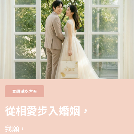
喜餅試吃方案
從相愛步入婚姻，
我願，