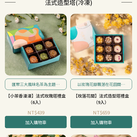
法式造型塔(冷凍)
匯聚三大風味名茶為主題，
以玫瑰花瓣飄落在花田間的
綻放迷人風味茶香。
詩意畫面為發想，以咖啡借
【小茶香漫漫】法式玫瑰塔禮盒
【玫落花間】法式造型塔禮盒
意自然大地，芒果象徵花田
豐收，再輔以玫瑰花瓣點
（6入）
（9入）
綴。
NT$439
NT$659
加入購物車
加入購物車