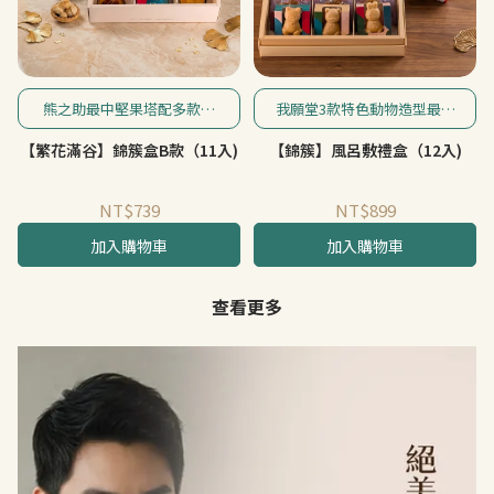
熊之助最中堅果塔配多款不
我願堂3款特色動物造型最中
同風味之堅果塔、卡蕾特酥
堅果塔，搭配5款風味酥脆堅
【繁花滿谷】錦簇盒B款（11入)
【錦簇】風呂敷禮盒（12入)
餅的豐盛組合，分量感十足
果塔與3款香酥化口的卡蕾特
的送禮心意。
酥餅，加上四季花色輪替的
風呂敷包裝(恕不指定)，是您
NT$739
NT$899
致贈心意的特色禮盒。
加入購物車
加入購物車
查看更多