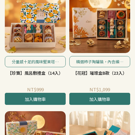
分量感十足的風味堅果塔，
精選柿子陶罐裝，內含繽紛
搭配可愛的熊之助跟瑞比美
水果糖，加上百年日月老茶
【珍寶】風呂敷禮盒（14入）
【花冠】璀璨盒B款（23入）
玥最中堅果塔，與原味、金
廠日月紅茶與各式手工常溫
沙鹹蛋黃卡蕾特酥餅，讓您
點心，幫您傳遞悠然品味的
感受繽紛豐富的口感(風呂敷
送禮心意。
NT$999
NT$1,099
包裝四季花色輪替，恕不指
定)。
加入購物車
加入購物車