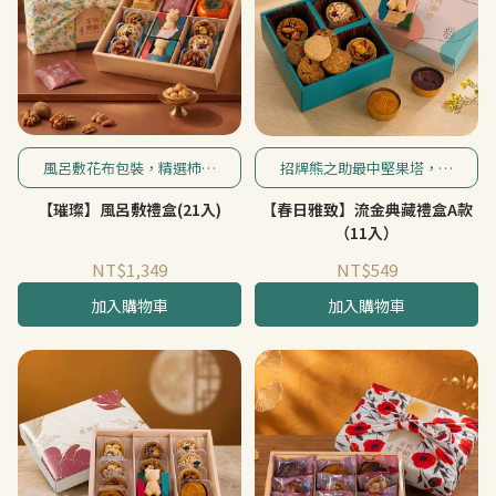
風呂敷花布包裝，精選柿子
招牌熊之助最中堅果塔，搭
陶罐裝，內含繽紛水果糖，
配多款手工餅乾與堅果塔，
【璀璨】風呂敷禮盒(21入)
【春日雅致】流金典藏禮盒A款
搭配手工土鳳梨酥、風味堅
送禮自用皆宜，為春日增添
果塔與百年日月老茶廠日月
午後美好。
（11入）
紅茶，幫您傳遞悠然品味的
NT$1,349
NT$549
送禮心意。
加入購物車
加入購物車