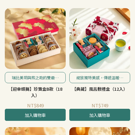
瑞比美玥與熊之助的雙最中
綻放獨特美感，傳遞溫暖與
堅果組合，搭配我願堂熱銷
雅趣，這是我願堂別緻的熊
【迎幸蝶舞】珍寶盒B款（18
【典藏】風呂敷禮盒（12入）
四款不同口味堅果塔與手工
之助春日雅致風呂敷限定款
餅乾，是營養與美味兼具的
（花色每季不同，隨機出
入）
送禮最佳心意。
貨） 。
NT$849
NT$749
加入購物車
加入購物車