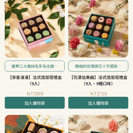
匯聚三大風味名茶為主題，
精緻的玫瑰擠花十字擺放，
泰式奶茶、英國伯爵紅茶、
加上和諧對稱的配色設計，
【茶香漫漫】法式造型塔禮盒
【花漾協奏曲】法式造型塔禮盒
日本靜岡抹茶，鮮色玫瑰造
宛如一首優雅的法式協奏
型入口，綻放迷人風味茶
曲，滋味在味蕾中綻放。
（9入）
（9入，9種口味）
香！
NT$659
NT$719
加入購物車
加入購物車