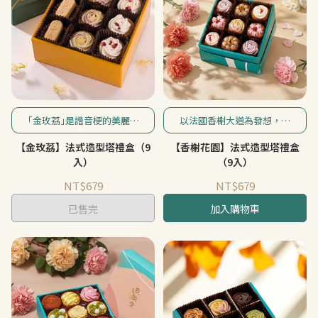
｢金玫荔｣是諧音梗的美麗祝
以法國香榭大道為發想，以
福，日本金幣造型最中餅生
在盛開的玫瑰花園中採擷豐
【金玫荔】法式造型塔禮盒（9
【香榭花園】法式造型塔禮盒
巧克力塔，搭配上暈染玫瑰
收莓果，巴黎街頭品嘗濃醇
檸檬塔與荔枝玫瑰塔，送給
咖啡香為想像。
入）
（9入）
最美麗的你！
NT$679
NT$679
已售完
加入購物車